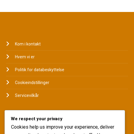
JURIDISK
Kom i kontakt
Hvem vi er
Politik for databeskyttelse
Cookieindstillinger
Servicevilkår
KATEGORIER
We respect your privacy
Cookies help us improve your experience, deliver