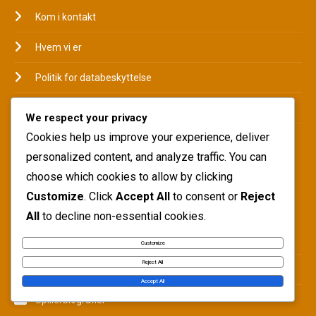
Kom i kontakt
Hvem vi er
Politik for databeskyttelse
Cookieindstillinger
We respect your privacy
Cookies help us improve your experience, deliver
Servicevilkår
personalized content, and analyze traffic. You can
choose which cookies to allow by clicking
KATEGORIER
Customize
. Click
Accept All
to consent or
Reject
All
to decline non-essential cookies.
International indflydelse
Customize
Reject All
Karrierehøjdepunkter
Accept All
Spillerbiografier