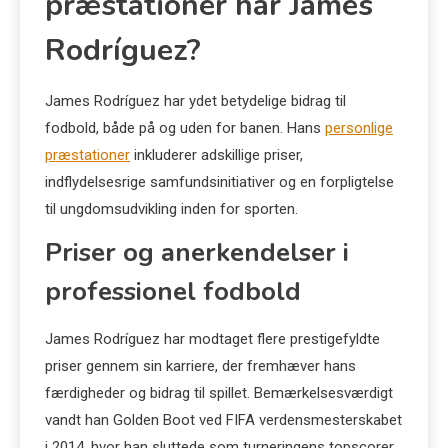
præstationer har James
Rodríguez?
James Rodríguez har ydet betydelige bidrag til
fodbold, både på og uden for banen. Hans
personlige
præstationer
inkluderer adskillige priser,
indflydelsesrige samfundsinitiativer og en forpligtelse
til ungdomsudvikling inden for sporten.
Priser og anerkendelser i
professionel fodbold
James Rodríguez har modtaget flere prestigefyldte
priser gennem sin karriere, der fremhæver hans
færdigheder og bidrag til spillet. Bemærkelsesværdigt
vandt han Golden Boot ved FIFA verdensmesterskabet
i 2014, hvor han sluttede som turneringens topscorer