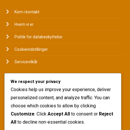
Kom i kontakt
Hvem vi er
Politik for databeskyttelse
Cookieindstillinger
Servicevilkår
We respect your privacy
KATEGORIER
Cookies help us improve your experience, deliver
personalized content, and analyze traffic. You can
International indflydelse
choose which cookies to allow by clicking
Customize
. Click
Accept All
to consent or
Reject
Karrierehøjdepunkter
All
to decline non-essential cookies.
Spillerbiografier