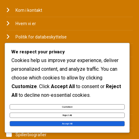
Kom i kontakt
Hvem vi er
Politik for databeskyttelse
Cookieindstillinger
We respect your privacy
Cookies help us improve your experience, deliver
Servicevilkår
personalized content, and analyze traffic. You can
choose which cookies to allow by clicking
Customize
. Click
Accept All
to consent or
Reject
KATEGORIER
All
to decline non-essential cookies.
Customize
International indflydelse
Reject All
Karrierehøjdepunkter
Accept All
Spillerbiografier