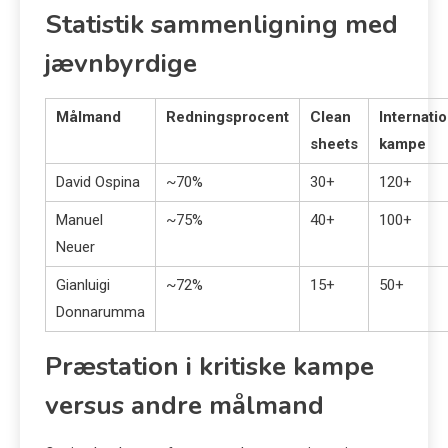
Statistik sammenligning med
jævnbyrdige
Målmand
Redningsprocent
Clean
Internati
sheets
kampe
David Ospina
~70%
30+
120+
Manuel
~75%
40+
100+
Neuer
Gianluigi
~72%
15+
50+
Donnarumma
Præstation i kritiske kampe
versus andre målmand