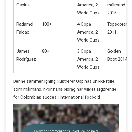
Ospina
America, 2
målmand
World Cups
2016
Radamel
100+
4 Copa
Topscorer
Falcao
America, 2
2011
World Cups
James
80+
3 Copa
Golden
Rodríguez
America, 2
Boot 2014
World Cups
Denne sammenligning illustrerer Ospinas unikke rolle
som målmand, hvor hans bidrag har været afgørende
for Colombias succes i international fodbold.