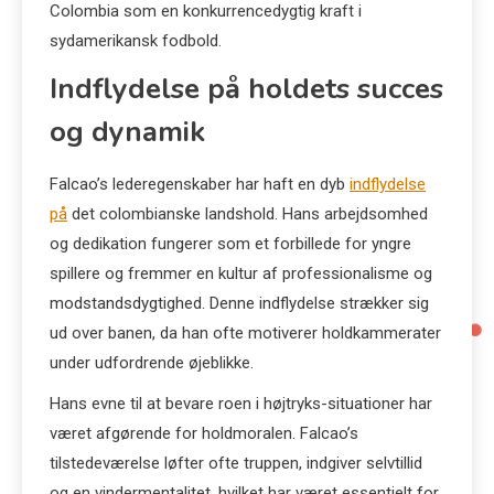
Colombia som en konkurrencedygtig kraft i
sydamerikansk fodbold.
Indflydelse på holdets succes
og dynamik
Falcao’s lederegenskaber har haft en dyb
indflydelse
på
det colombianske landshold. Hans arbejdsomhed
og dedikation fungerer som et forbillede for yngre
spillere og fremmer en kultur af professionalisme og
modstandsdygtighed. Denne indflydelse strækker sig
ud over banen, da han ofte motiverer holdkammerater
under udfordrende øjeblikke.
Hans evne til at bevare roen i højtryks-situationer har
været afgørende for holdmoralen. Falcao’s
tilstedeværelse løfter ofte truppen, indgiver selvtillid
og en vindermentalitet, hvilket har været essentielt for