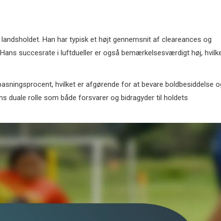
 landsholdet. Han har typisk et højt gennemsnit af cleareances og
. Hans succesrate i luftdueller er også bemærkelsesværdigt høj, hvilk
pasningsprocent, hvilket er afgørende for at bevare boldbesiddelse o
ns duale rolle som både forsvarer og bidragyder til holdets