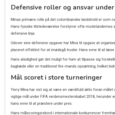
Defensive roller og ansvar under
Minas primære rolle på det colombianske landshold er som cent
Hans fysiske tilstedeværelse forstyrrer ofte modstandernes a
defensive linje.
Udover sine defensive opgaver har Mina til opgave at organi
placeret effektivt for at imødegå trusler. Hans evne til at læse
Hans alsidighed gør det muligt for ham at tilpasse sig forskel
bagkæde eller en traditionel fire-mands opsætning, hvilket bidrag
Mål scoret i store turneringer
Yerry Mina har vist sig at være en værdifuld aktiv foran mål
vigtige mål under FIFA verdensmesterskabet 2018, herunder en
hans evne til at præstere under pres.
Hans målscoringsrekord i internationale konkurrencer fremhæv