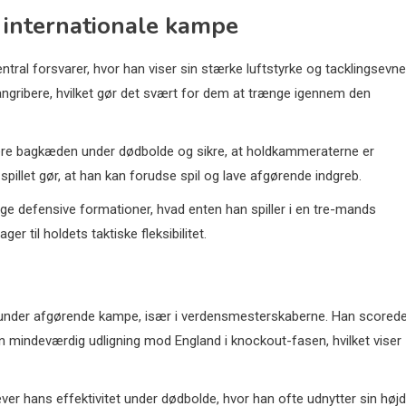
 internationale kampe
ral forsvarer, hvor han viser sin stærke luftstyrke og tacklingsevne
ngribere, hvilket gør det svært for dem at trænge igennem den
sere bagkæden under dødbolde og sikre, at holdkammeraterne er
 spillet gør, at han kan forudse spil og lave afgørende indgreb.
lige defensive formationer, hvad enten han spiller i en tre-mands
er til holdets taktiske fleksibilitet.
et under afgørende kampe, især i verdensmesterskaberne. Han scored
 mindeværdig udligning mod England i knockout-fasen, hvilket viser
er hans effektivitet under dødbolde, hvor han ofte udnytter sin høj