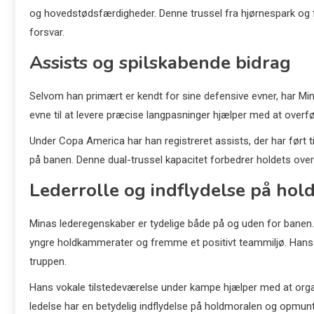
og hovedstødsfærdigheder. Denne trussel fra hjørnespark og fr
forsvar.
Assists og spilskabende bidrag
Selvom han primært er kendt for sine defensive evner, har Mi
evne til at levere præcise langpasninger hjælper med at overfør
Under Copa America har han registreret assists, der har ført
på banen. Denne dual-trussel kapacitet forbedrer holdets ove
Lederrolle og indflydelse på ho
Minas lederegenskaber er tydelige både på og uden for banen. 
yngre holdkammerater og fremme et positivt teammiljø. Hans erf
truppen.
Hans vokale tilstedeværelse under kampe hjælper med at organi
ledelse har en betydelig indflydelse på holdmoralen og opmu