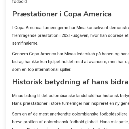
fodbold.
Præstationer i Copa America
I Copa America-turneringerne har Mina konsekvent demonstre
fremragende præstation i 2021-udgaven, hvor han scorede et v
semifinalerne.
Gennem Copa America har Minas lederskab på banen og hans e
bidrag har ikke kun hjulpet holdet med at avancere, men har og
som en top international spiller.
Historisk betydning af hans bidr
Minas bidrag til det colombianske landshold har historisk bet
Hans præstationer i store turneringer har inspireret en ny gene
Som en af de mest anerkendte colombianske fodboldspillere p
hæve profilen af colombiansk fodbold globalt. Hans milepæle, 