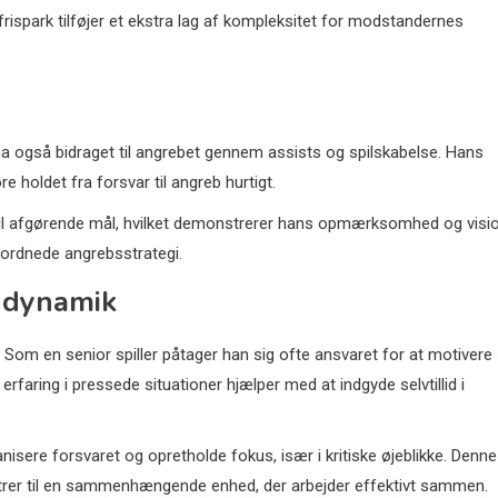
ispark tilføjer et ekstra lag af kompleksitet for modstandernes
na også bidraget til angrebet gennem assists og spilskabelse. Hans
e holdet fra forsvar til angreb hurtigt.
 til afgørende mål, hvilket demonstrerer hans opmærksomhed og visi
rordnede angrebsstrategi.
lddynamik
Som en senior spiller påtager han sig ofte ansvaret for at motivere
aring i pressede situationer hjælper med at indgyde selvtillid i
sere forsvaret og opretholde fokus, især i kritiske øjeblikke. Denne
ntrer til en sammenhængende enhed, der arbejder effektivt sammen.