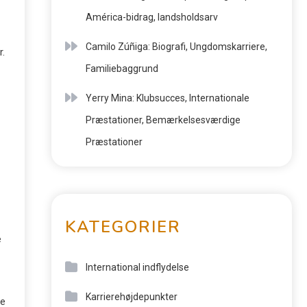
América-bidrag, landsholdsarv
Camilo Zúñiga: Biografi, Ungdomskarriere,
r.
Familiebaggrund
Yerry Mina: Klubsucces, Internationale
Præstationer, Bemærkelsesværdige
Præstationer
KATEGORIER
e
International indflydelse
Karrierehøjdepunkter
de